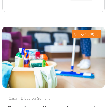
0
938
5
Casa
Dicas Da Semana