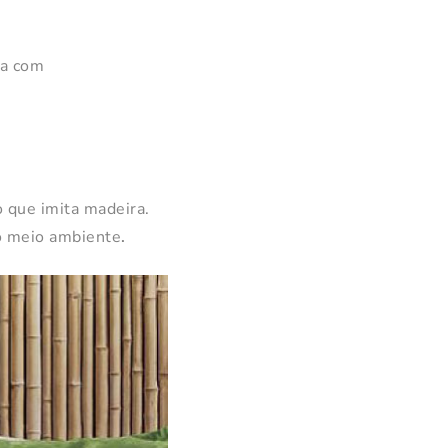
ia com
o que imita madeira.
 o meio ambiente
.