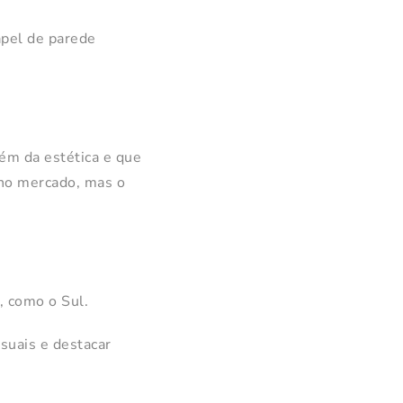
apel de parede
ém da estética e que
 no mercado, mas o
l, como o Sul.
isuais e destacar