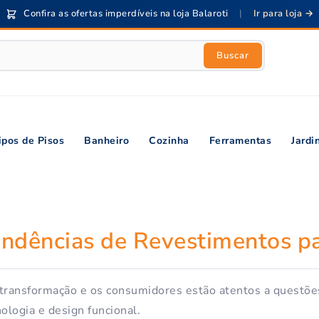
Confira as ofertas imperdíveis na loja Balaroti
|
Ir para loja →
Buscar
ipos de Pisos
Banheiro
Cozinha
Ferramentas
Jard
endências de Revestimentos p
ransformação e os consumidores estão atentos a questõ
ologia e design funcional.