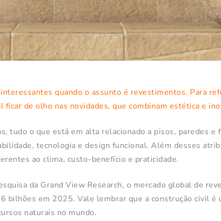
interessantes quando o assunto é revestimentos. Para ref
l ficar de olho nas novidades, que combinam estética e ino
s, tudo o que está em alta relacionado a pisos, paredes 
bilidade, tecnologia e design funcional. Além desses atrib
erentes ao clima, custo-benefício e praticidade.
squisa da Grand View Research, o mercado global de rev
6 bilhões em 2025. Vale lembrar que a construção civil é 
ursos naturais no mundo.