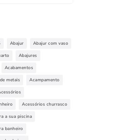
5
Abajur
Abajur com vaso
uarto
Abajures
Acabamentos
de metais
Acampamento
Acessórios
nheiro
Acessórios churrasco
a a sua piscina
ra banheiro