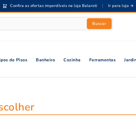
Confira as ofertas imperdíveis na loja Balaroti
|
Ir para loja →
Buscar
ipos de Pisos
Banheiro
Cozinha
Ferramentas
Jard
scolher