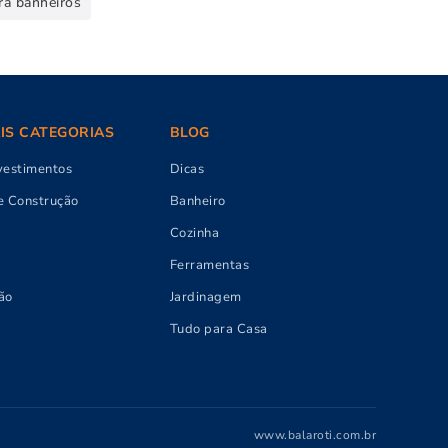
ra banheiros
AIS CATEGORIAS
BLOG
vestimentos
Dicas
e Construção
Banheiro
Cozinha
Ferramentas
ão
Jardinagem
Tudo para Casa
www.balaroti.com.br