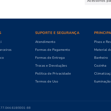
Acessórios pa
S
SUPORTE E SEGURANÇA
PRINCIP
i
Atendimento
Pisos e Re
rceiros
Formas de Pagamento
Material d
sco
Formas de Entrega
Banheiro
Trocas e Devoluções
Cozinha
Política de Privacidade
Climatizaç
Termos de Uso
Iluminação
J 77.044.618/0001-88