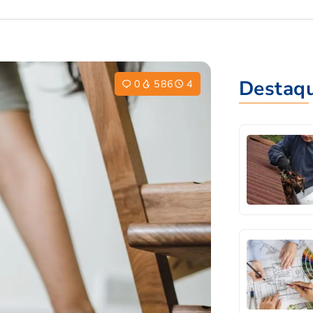
Destaq
0
586
4