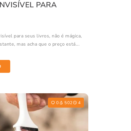
INVISÍVEL PARA
sível para seus livros, não é mágica,
tante, mas acha que o preço está...
O
0
502
4