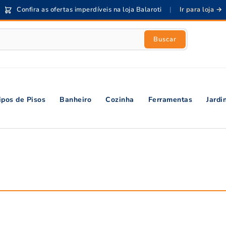
Confira as ofertas imperdíveis na loja Balaroti
|
Ir para loja →
Buscar
ipos de Pisos
Banheiro
Cozinha
Ferramentas
Jard