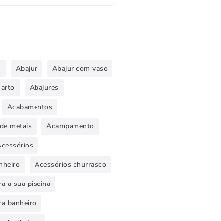
5
Abajur
Abajur com vaso
uarto
Abajures
Acabamentos
de metais
Acampamento
Acessórios
nheiro
Acessórios churrasco
a a sua piscina
ra banheiro