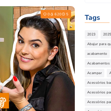
0
620
5
Tags
2023
202
Abajur para q
acabamento
Acabamentos 
Acampar
Acessórios ba
Acessórios par
Acessórios pa