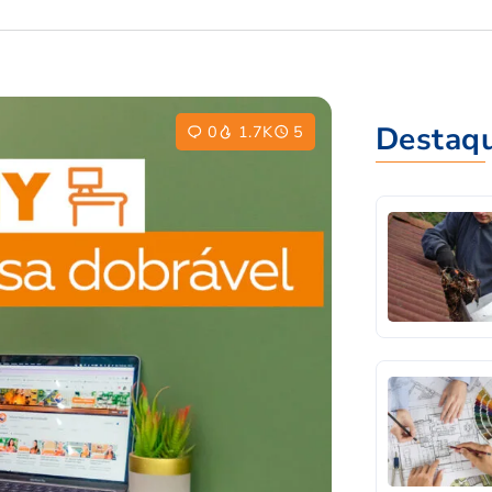
Destaq
0
1.7K
5