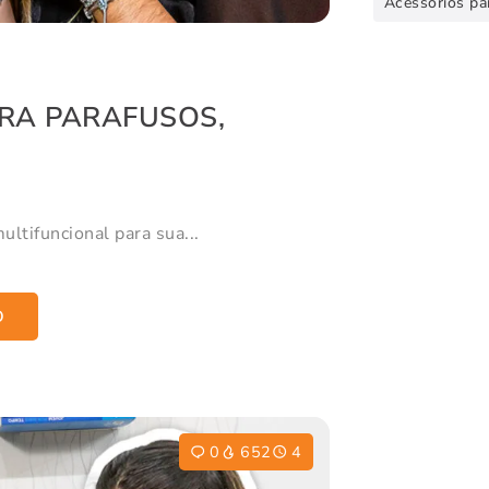
Acessórios pa
RA PARAFUSOS,
ltifuncional para sua...
O
0
652
4