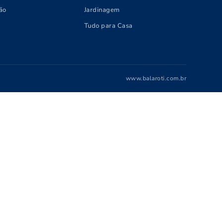
ão
Jardinagem
Tudo para Casa
www.balaroti.com.br