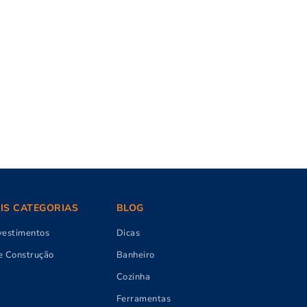
AIS CATEGORIAS
BLOG
vestimentos
Dicas
e Construção
Banheiro
Cozinha
Ferramentas