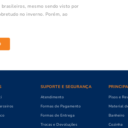
s brasileiros, mesmo sendo visto por
obretudo no inverno. Porém, ao
O
S
SUPORTE E SEGURANÇA
PRINCIP
i
Atendimento
Pisos e Re
rceiros
Formas de Pagamento
Material d
sco
Formas de Entrega
Banheiro
Trocas e Devoluções
Cozinha