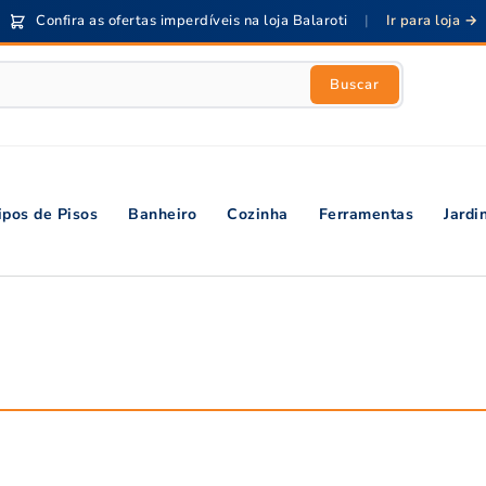
Confira as ofertas imperdíveis na loja Balaroti
|
Ir para loja →
Buscar
ipos de Pisos
Banheiro
Cozinha
Ferramentas
Jard