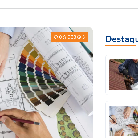
Destaq
0
933
3