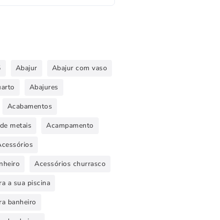
5
Abajur
Abajur com vaso
uarto
Abajures
Acabamentos
de metais
Acampamento
Acessórios
nheiro
Acessórios churrasco
a a sua piscina
ra banheiro