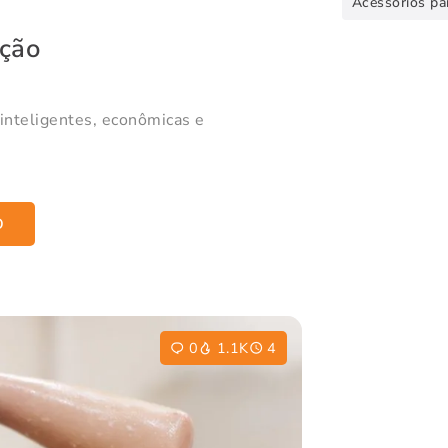
Acessórios pa
ução
inteligentes, econômicas e
O
0
1.1K
4