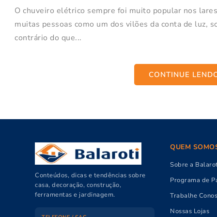
O chuveiro elétrico sempre foi muito popular nos lare
muitas pessoas como um dos vilões da conta de luz, s
contrário do que...
CONTINUE LEND
QUEM SOMO
Sobre a Balarot
Conteúdos, dicas e tendências sobre
Programa de Pa
casa, decoração, construção,
ferramentas e jardinagem.
Trabalhe Cono
Nossas Lojas