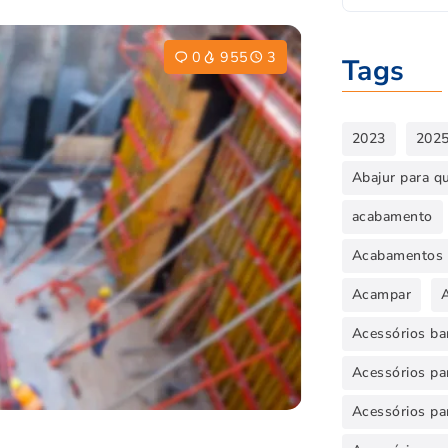
0
955
3
Tags
2023
202
Abajur para q
acabamento
Acabamentos 
Acampar
Acessórios ba
Acessórios par
Acessórios pa