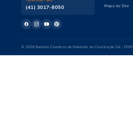
TELEFONE / SAC
Mapa do Site
(41) 3017-8050
© 2026 Balaroti Comércio de Materiais de Construção SA · CNP