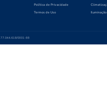
Política de Privacidade
Climatizaç
Termos de Uso
Iluminação
J 77.044.618/0001-88