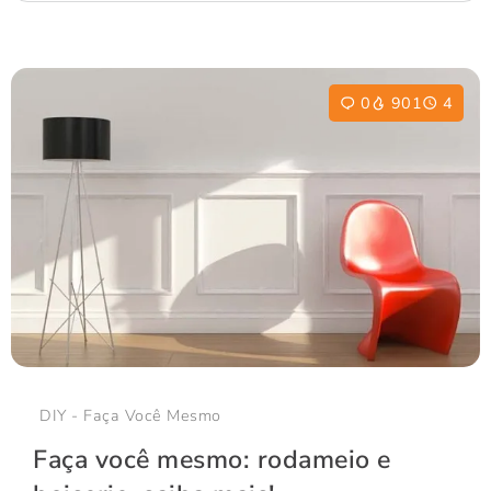
0
901
4
DIY - Faça Você Mesmo
Faça você mesmo: rodameio e