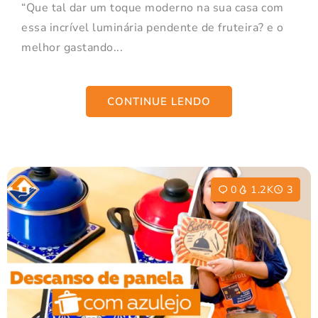
“Que tal dar um toque moderno na sua casa com
essa incrível luminária pendente de fruteira? e o
melhor gastando...
CONTINUE LENDO
0
1.2K
3