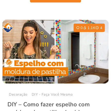
0
1.1K
4
Decoração
DIY - Faça Você Mesmo
DIY – Como fazer espelho com