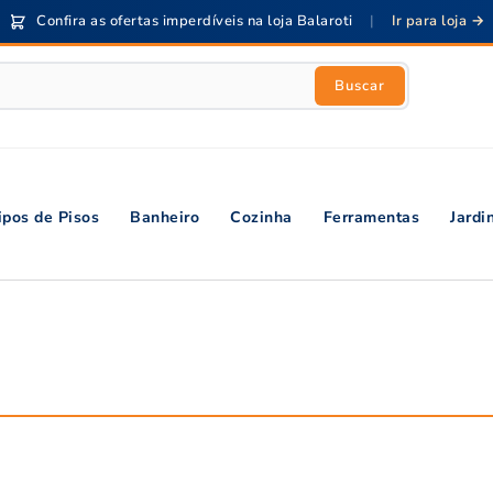
Confira as ofertas imperdíveis na loja Balaroti
|
Ir para loja →
Buscar
ipos de Pisos
Banheiro
Cozinha
Ferramentas
Jard