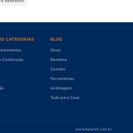
ra banheiros
AIS CATEGORIAS
BLOG
vestimentos
Dicas
e Construção
Banheiro
Cozinha
Ferramentas
ão
Jardinagem
Tudo para Casa
www.balaroti.com.br