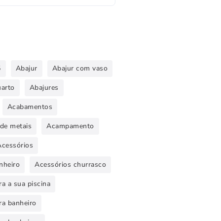
5
Abajur
Abajur com vaso
uarto
Abajures
Acabamentos
de metais
Acampamento
Acessórios
nheiro
Acessórios churrasco
a a sua piscina
ra banheiro