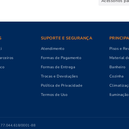
Acessórios pa
S
SUPORTE E SEGURANÇA
PRINCIP
i
Atendimento
Pisos e Re
rceiros
Formas de Pagamento
Material d
sco
Formas de Entrega
Banheiro
Trocas e Devoluções
Cozinha
Política de Privacidade
Climatizaç
Termos de Uso
Iluminação
J 77.044.618/0001-88