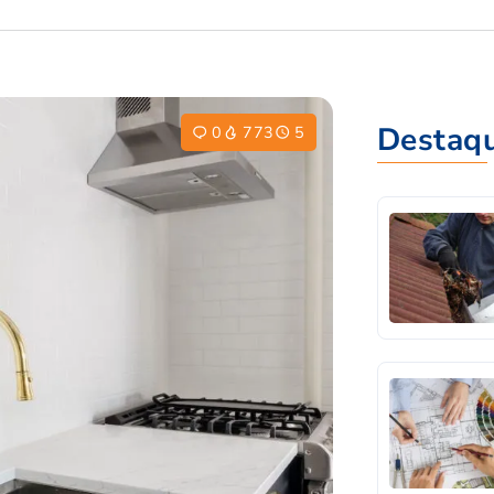
Destaq
0
773
5