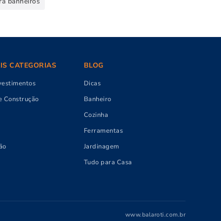
ra banheiros
AIS CATEGORIAS
BLOG
vestimentos
Dicas
e Construção
Banheiro
Cozinha
Ferramentas
ão
Jardinagem
Tudo para Casa
www.balaroti.com.br