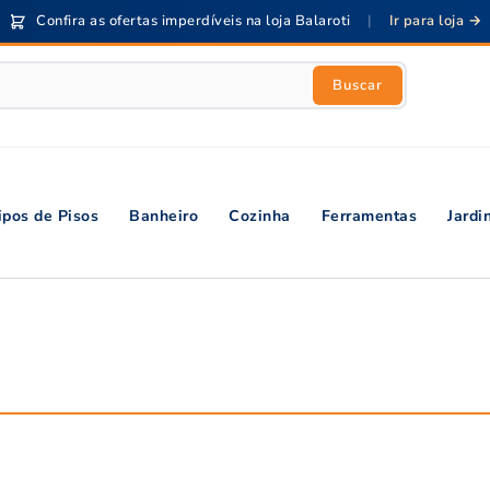
Confira as ofertas imperdíveis na loja Balaroti
|
Ir para loja →
Buscar
ipos de Pisos
Banheiro
Cozinha
Ferramentas
Jard