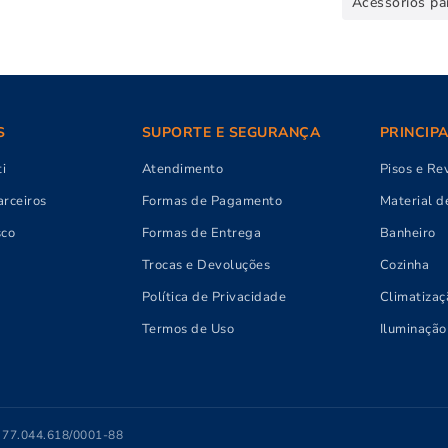
Acessórios pa
S
SUPORTE E SEGURANÇA
PRINCIP
i
Atendimento
Pisos e Re
rceiros
Formas de Pagamento
Material d
sco
Formas de Entrega
Banheiro
Trocas e Devoluções
Cozinha
Política de Privacidade
Climatizaç
Termos de Uso
Iluminação
J 77.044.618/0001-88