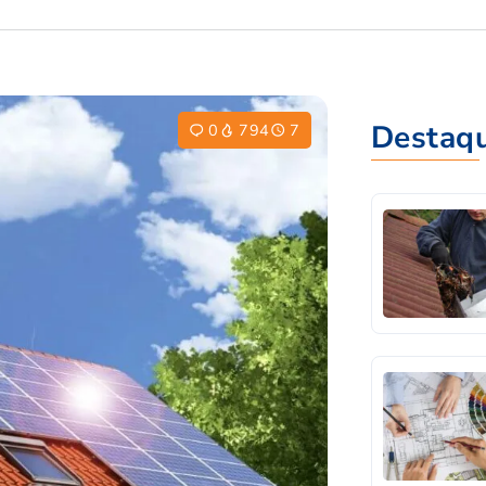
Destaq
0
794
7