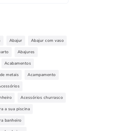
5
Abajur
Abajur com vaso
uarto
Abajures
Acabamentos
de metais
Acampamento
Acessórios
nheiro
Acessórios churrasco
a a sua piscina
ra banheiro