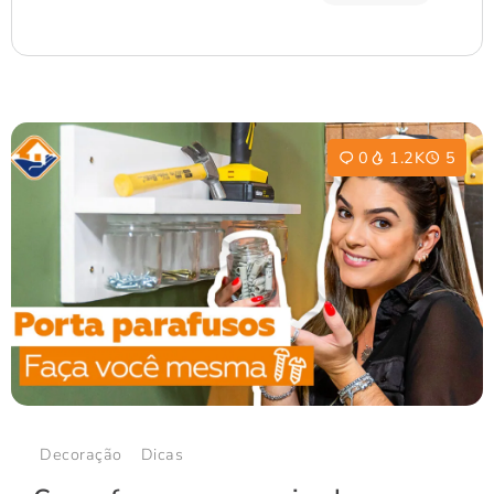
0
1.2K
5
Decoração
Dicas