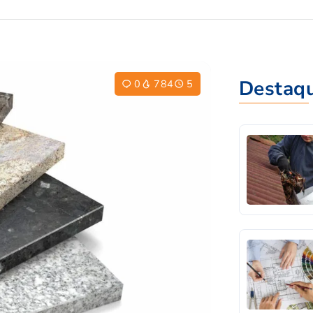
Destaq
0
784
5