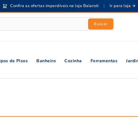
Confira as ofertas imperdíveis na loja Balaroti
|
Ir para loja →
Buscar
ipos de Pisos
Banheiro
Cozinha
Ferramentas
Jard