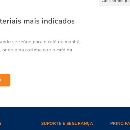
Acessórios pa
eriais mais indicados
mundo se reúne para o café da manhã,
, onde é na cozinha que o café da
O
S
SUPORTE E SEGURANÇA
PRINCIP