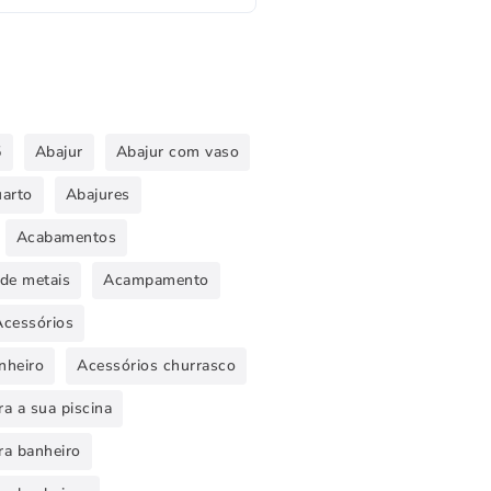
5
Abajur
Abajur com vaso
uarto
Abajures
Acabamentos
de metais
Acampamento
Acessórios
nheiro
Acessórios churrasco
a a sua piscina
ra banheiro