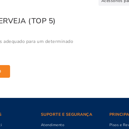
Acessórios pa
RVEJA (TOP 5)
is adequado para um determinado
O
S
SUPORTE E SEGURANÇA
PRINCIP
i
Atendimento
Pisos e Re