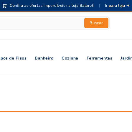
Confira as ofertas imperdíveis na loja Balaroti
|
Ir para loja →
Buscar
ipos de Pisos
Banheiro
Cozinha
Ferramentas
Jard