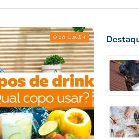
Destaq
0
1.2K
4