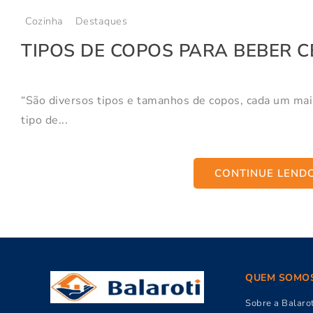
Cozinha
Destaques
TIPOS DE COPOS PARA BEBER CE
“São diversos tipos e tamanhos de copos, cada um ma
tipo de...
CONTINUE LEND
QUEM SOMO
Sobre a Balarot