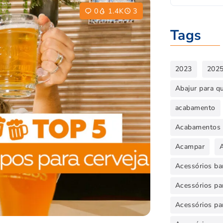
0
1.4K
3
Tags
2023
202
Abajur para q
acabamento
Acabamentos 
Acampar
Acessórios ba
Acessórios par
Acessórios pa