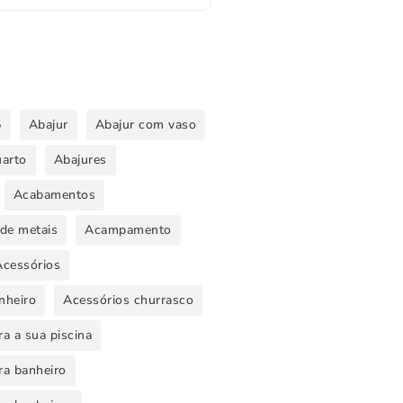
5
Abajur
Abajur com vaso
uarto
Abajures
Acabamentos
de metais
Acampamento
Acessórios
nheiro
Acessórios churrasco
a a sua piscina
ra banheiro