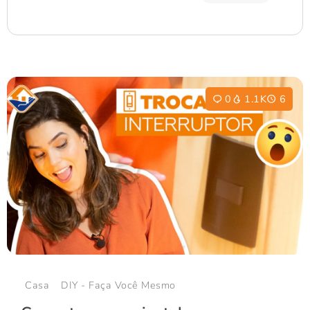
0
1.1K
6
Casa
DIY - Faça Você Mesmo