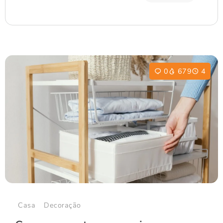
0
679
4
Casa
Decoração