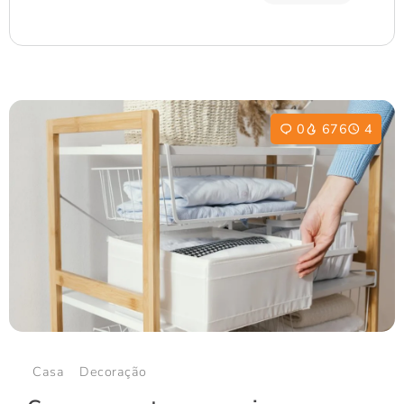
0
676
4
Casa
Decoração