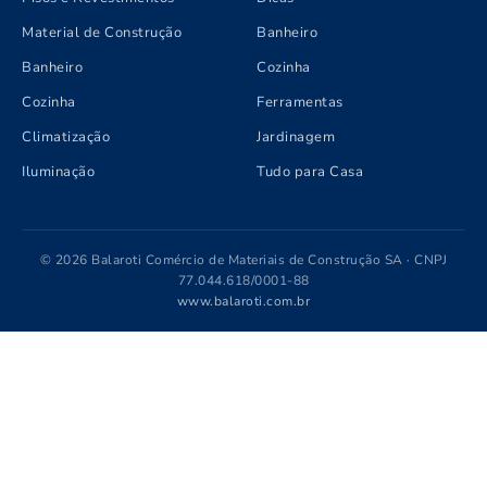
Material de Construção
Banheiro
Banheiro
Cozinha
Cozinha
Ferramentas
Climatização
Jardinagem
Iluminação
Tudo para Casa
© 2026 Balaroti Comércio de Materiais de Construção SA · CNPJ
77.044.618/0001-88
www.balaroti.com.br