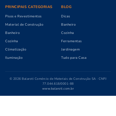
PRINCIPAIS CATEGORIAS
BLOG
Pisos e Revestimentos
Dicas
Material de Construção
Banheiro
Banheiro
Cozinha
Cozinha
Ferramentas
Climatização
Jardinagem
Iluminação
Tudo para Casa
© 2026 Balaroti Comércio de Materiais de Construção SA · CNPJ
77.044.618/0001-88
www.balaroti.com.br