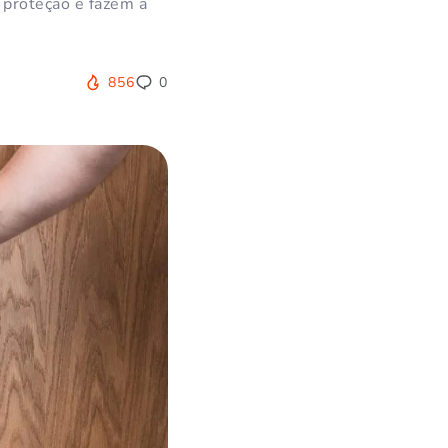
 proteção e fazem a
856
0