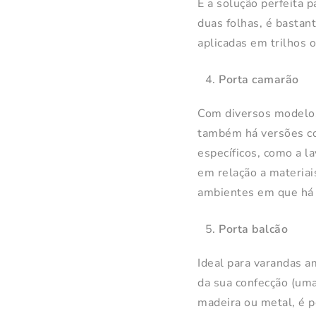
É a solução perfeita
duas folhas, é bastan
aplicadas em trilhos
Porta camarão
Com diversos modelos
também há versões co
específicos, como a l
em relação a materiais
ambientes em que há f
Porta balcão
Ideal para varandas a
da sua confecção (uma
madeira ou metal, é p