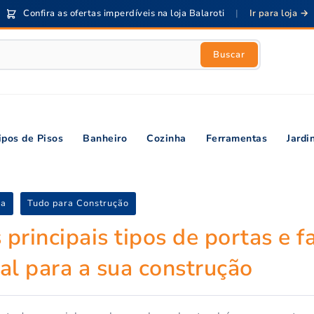
Confira as ofertas imperdíveis na loja Balaroti
|
Ir para loja →
Buscar
ipos de Pisos
Banheiro
Cozinha
Ferramentas
Jard
sa
Tudo para Construção
principais tipos de portas e f
al para a sua construção