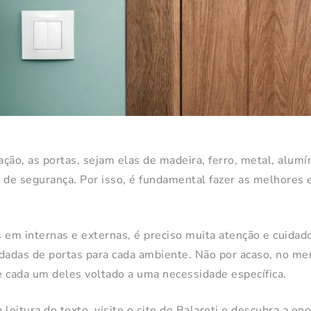
ção, as portas, sejam elas de madeira, ferro, metal, alumín
de segurança. Por isso, é fundamental fazer as melhores 
 em internas e externas, é preciso muita atenção e cuidad
adas de portas para cada ambiente. Não por acaso, no mer
 cada um deles voltado a uma necessidade específica.
 leitura do texto, visite o site do Balaroti e descubra a e