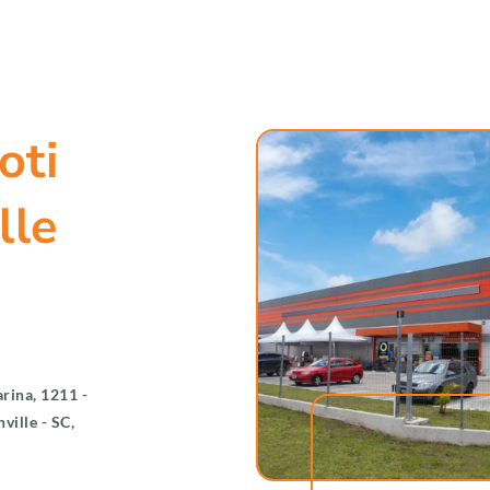
oti
lle
arina, 1211 -
nville - SC,