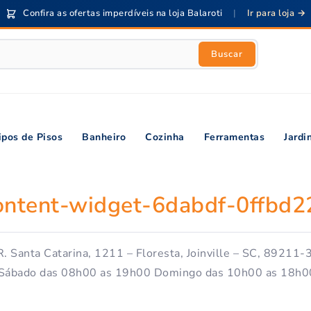
Confira as ofertas imperdíveis na loja Balaroti
|
Ir para loja →
Buscar
ipos de Pisos
Banheiro
Cozinha
Ferramentas
Jard
ontent-widget-6dabdf-0ffbd2
l R. Santa Catarina, 1211 – Floresta, Joinville – SC, 89211
Sábado das 08h00 as 19h00 Domingo das 10h00 as 18h0