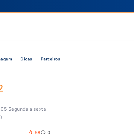
inagem
Dicas
Parceiros
2
-305 Segunda a sexta
0
58
0